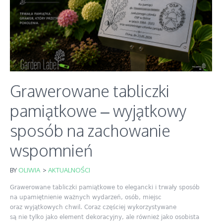
Grawerowane tabliczki
pamiątkowe – wyjątkowy
sposób na zachowanie
wspomnień
BY
OLIWIA
>
AKTUALNOŚCI
Grawerowane tabliczki pamiątkowe to elegancki i trwały sposób
na upamiętnienie ważnych wydarzeń, osób, miejsc
oraz wyjątkowych chwil. Coraz częściej wykorzystywane
są nie tylko jako element dekoracyjny, ale również jako osobista