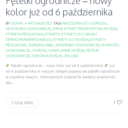
Pętelki ogrodnicze – nowy
kolor już od 6 października
BY
OLIWIA
>
AKTUALNOŚCI
TAGI
AKCESORIA DO OGRODU
,
AKCESORIA OGRODNICZE
,
DRUK ETYKIET PASZPORTÓW ROŚLIN
,
ETYKIETA PĘTELKOWA
,
ETYKIETY
,
ETYKIETY DO DRUKU
TERMOTRANSFEROWEGO
,
ETYKIETY DO ROŚLIN
,
ETYKIETY
PĘTELKOWE
,
GARDEN LABEL
,
MATERIAŁY OGRODNICZE
,
NOWOŚCI
OGRODNICZE
,
OGRÓD
,
OZNACZANIE ROŚLIN
,
PĘTELKI
OGRODNICZE
,
SZKÓŁKA ROŚLIN
,
ZIELONE
Pętelki ogrodnicze – nowy kolor już od 6 października!
Już
od 6 października w naszym sklepie pojawią się pętelki ogrodnicze
w zupełnie nowym, intensywnym kolorze!To świetna wiadomość
dla...
1
Czytaj dalej