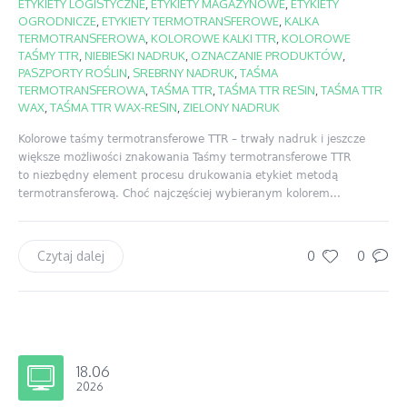
ETYKIETY LOGISTYCZNE
,
ETYKIETY MAGAZYNOWE
,
ETYKIETY
OGRODNICZE
,
ETYKIETY TERMOTRANSFEROWE
,
KALKA
TERMOTRANSFEROWA
,
KOLOROWE KALKI TTR
,
KOLOROWE
TAŚMY TTR
,
NIEBIESKI NADRUK
,
OZNACZANIE PRODUKTÓW
,
PASZPORTY ROŚLIN
,
SREBRNY NADRUK
,
TAŚMA
TERMOTRANSFEROWA
,
TAŚMA TTR
,
TAŚMA TTR RESIN
,
TAŚMA TTR
WAX
,
TAŚMA TTR WAX-RESIN
,
ZIELONY NADRUK
Kolorowe taśmy termotransferowe TTR – trwały nadruk i jeszcze
większe możliwości znakowania Taśmy termotransferowe TTR
to niezbędny element procesu drukowania etykiet metodą
termotransferową. Choć najczęściej wybieranym kolorem...
0
0
Czytaj dalej
18.06
2026