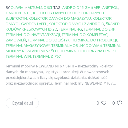
BY
OLIWIA
>
AKTUALNOŚCI
TAGI
ANDROID 15 GMS AER
,
ANETPOL
,
GARDEN LABEL
,
KOLEKTOR DANYCH
,
KOLEKTOR DANYCH
BLUETOOTH
,
KOLEKTOR DANYCH DO MAGAZYNU
,
KOLEKTOR
DANYCH GARDEN LABEL
,
KOLEKTOR DANYCH Z ANDROID
,
SKANER
KODÓW KRESKOWYCH 1D 2D
,
TERMINAL 4G
,
TERMINAL DO ERP
,
TERMINAL DO INWENTARYZACJI
,
TERMINAL DO KOMPLETACJI
ZAMÓWIEŃ
,
TERMINAL DO LOGISTYKI
,
TERMINAL DO PRODUKCJI
,
TERMINAL MAGAZYNOWY
,
TERMINAL MOBILNY DO WMS
,
TERMINAL
MOBILNY NEWLAND MT67 SEI II
,
TERMINAL ODPORNY NA UPADKI
,
TERMINAL WIFI
,
TERMINAL Z IP67
Terminal mobilny NEWLAND MT67 Sei II – niezawodny kolektor
danych do magazynu, logistyki i produkcji W nowoczesnych
przedsiębiorstwach liczy się szybkość działania, dokładność
oraz niezawodność sprzętu. Terminal mobilny NEWLAND MT67...
0
0
Czytaj dalej