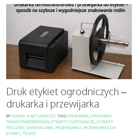
Druk etykiet ogrodniczych –
drukarka i przewijarka
BY
OLIWIA
>
AKTUALNOŚCI
TAGI
DRUKARKA
,
DRUKARKA
TERMOTRANSFEROWA
,
ETYKIETY OGRODNICZE
,
ETYKIETY
PĘTLOWE
,
GARDEN LABEL
,
PRZEWIJARKA
,
PRZEWIJARKA DO
ETYKIET
,
TSC200