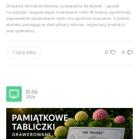
Drukarka termotransferowa i przewijarka do etykiet – sposób
na szybsze i wygodniejsze znakowanie roślin W branży ogrodniczej
odpowiednie oznakowanie roślin ma ogromne znaczenie. Czytelne
etykiety pomagają w identyfikacji odmian, organizacji produkcji
oraz spełnieniu...
0
0
Czytaj dalej
10.06
2026