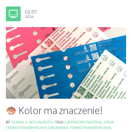
02.07
2026
Kolor ma znaczenie!
BY
OLIWIA
>
AKTUALNOŚCI
TAGI
CZERWONY NADRUK
,
DRUK
TERMOTRANSFEROWY
,
DRUKARKA TERMOTRANSFEROWA
,