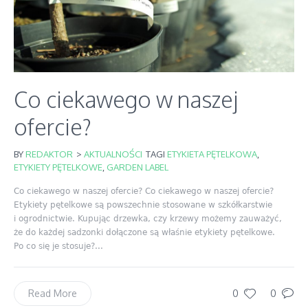
Co ciekawego w naszej
ofercie?
BY
REDAKTOR
>
AKTUALNOŚCI
TAGI
ETYKIETA PĘTELKOWA
,
ETYKIETY PĘTELKOWE
,
GARDEN LABEL
Co ciekawego w naszej ofercie? Co ciekawego w naszej ofercie?
Etykiety pętelkowe są powszechnie stosowane w szkółkarstwie
i ogrodnictwie. Kupując drzewka, czy krzewy możemy zauważyć,
że do każdej sadzonki dołączone są właśnie etykiety pętelkowe.
Po co się je stosuje?...
0
0
Read More