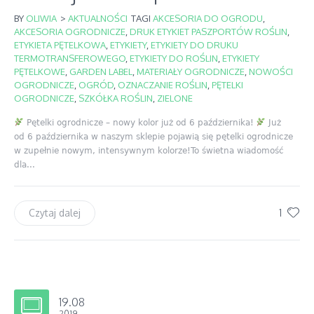
BY
OLIWIA
>
AKTUALNOŚCI
TAGI
AKCESORIA DO OGRODU
,
AKCESORIA OGRODNICZE
,
DRUK ETYKIET PASZPORTÓW ROŚLIN
,
ETYKIETA PĘTELKOWA
,
ETYKIETY
,
ETYKIETY DO DRUKU
TERMOTRANSFEROWEGO
,
ETYKIETY DO ROŚLIN
,
ETYKIETY
PĘTELKOWE
,
GARDEN LABEL
,
MATERIAŁY OGRODNICZE
,
NOWOŚCI
OGRODNICZE
,
OGRÓD
,
OZNACZANIE ROŚLIN
,
PĘTELKI
OGRODNICZE
,
SZKÓŁKA ROŚLIN
,
ZIELONE
Pętelki ogrodnicze – nowy kolor już od 6 października!
Już
od 6 października w naszym sklepie pojawią się pętelki ogrodnicze
w zupełnie nowym, intensywnym kolorze!To świetna wiadomość
dla...
1
Czytaj dalej
19.08
2019