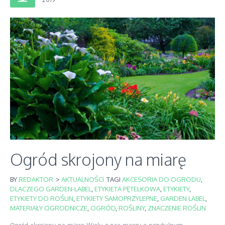
Ogród skrojony na miarę
BY
REDAKTOR
>
AKTUALNOŚCI
TAGI
AKCESORIA DO OGRODU
,
DLACZEGO GARDEN-LABEL
,
ETYKIETA PĘTELKOWA
,
ETYKIETY
,
ETYKIETY DO ROŚLIN
,
ETYKIETY SAMOPRZYLEPNE
,
GARDEN LABEL
,
MATERIAŁY OGRODNICZE
,
OGRÓD
,
ROŚLINY
,
ZNACZENIE ROŚLIN