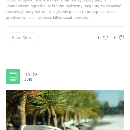
Ogród skrojony na miarę Wielu z nas marzy o przytulnym
i kameralnym ogrodzie, w którym będziemy mogli się zrelaksować
i nacieszyć oczy naturą. Urządzenie go często przysparza wielu
problemów, ale znajomość kilku zasad pomoże...
0
0
Read More
06.09
2018