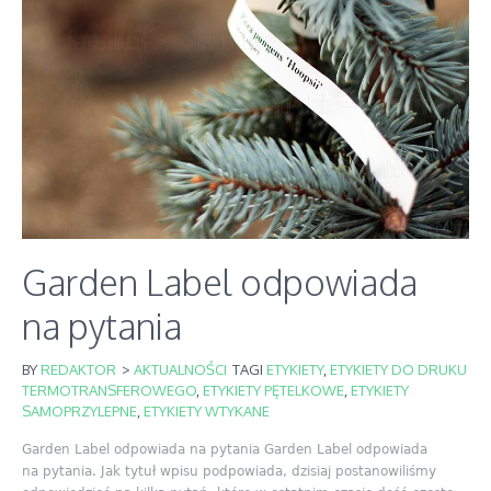
Garden Label odpowiada
na pytania
BY
REDAKTOR
>
AKTUALNOŚCI
TAGI
ETYKIETY
,
ETYKIETY DO DRUKU
TERMOTRANSFEROWEGO
,
ETYKIETY PĘTELKOWE
,
ETYKIETY
SAMOPRZYLEPNE
,
ETYKIETY WTYKANE
Garden Label odpowiada na pytania Garden Label odpowiada
na pytania. Jak tytuł wpisu podpowiada, dzisiaj postanowiliśmy