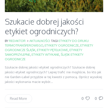
Szukacie dobrej jakości
etykiet ogrodniczych?
BY
REDAKTOR
>
AKTUALNOŚCI
TAGI
ETYKIETY DO DRUKU
TERMOTRANSFEROWEGO
,
ETYKIETY OGRODNICZE
,
ETYKIETY
OGRODNICZE ŚLĄSK
,
ETYKIETY PĘTELKOWE
,
ETYKIETY
SAMOPRZYLEPNE
,
ETYKIETY WTYKANE
,
ŚLĄSK ETYKIETY
OGRODNICZE
Szukacie dobrej jakości etykiet ogrodniczych? Szukacie dobrej
jakości etykiet ogrodniczych? Lepiej trafić nie mogliście, bo kto jak
nie Garden-Label przyjdzie w tej kwestii z pomocą. Oprócz wysokiej
jakości wykonania macie wybór...
0
0
Read More