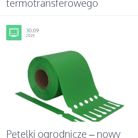
termotransferowego
30.09
2025
Pętelki ogrodnicze – nowy