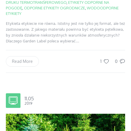
DRUKU TERMOTRANSFEROWEGO
,
ETYKIETY ODPORNE NA
POGODĘ
,
ODPORNE ETYKIETY OGRODNICZE
,
WODOODPORNE
ETYKIETY
Etykieta etykiecie nie równa. Istotny jest nie tylko jej format, ale też
zastosowanie. Z jakiego materiału powinna być etykieta pętelkowa,
by zniosła działanie niekorzystnych warunków atmosferycznych?
Dlaczego Garden Label poleca wybierać...
1
0
Read More
11.05
2019