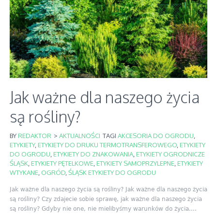
Jak ważne dla naszego życia
są rośliny?
BY
REDAKTOR
>
AKTUALNOŚCI
TAGI
AKCESORIA DO OGRODU
,
ETYKIETY
,
ETYKIETY DO DRUKU TERMOTRANSFEROWEGO
,
ETYKIETY
DO OGRODU
,
ETYKIETY DO ZNAKOWANIA
,
ETYKIETY OGRODNICZE
ŚLĄSK
,
ETYKIETY PĘTELKOWE
,
ETYKIETY SAMOPRZYLEPNE
,
ETYKIETY
WTYKANE
,
OGRÓD
,
ŚLĄSK ETYKIETY DO OGRODU
Jak ważne dla naszego życia są rośliny? Jak ważne dla naszego życia
są rośliny? Czy zdajecie sobie sprawę, jak ważne dla naszego życia
są rośliny? Gdyby nie one, nie mielibyśmy warunków do życia....