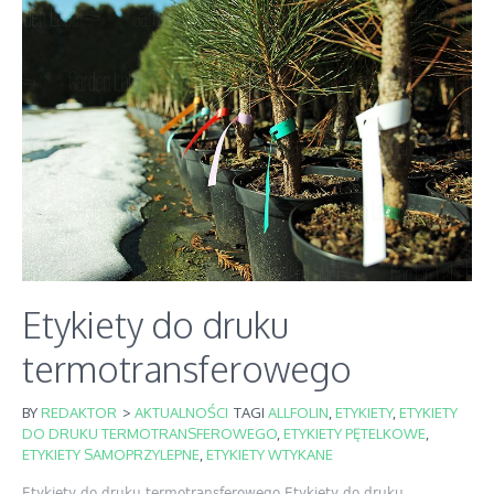
Etykiety do druku
termotransferowego
BY
REDAKTOR
>
AKTUALNOŚCI
TAGI
ALLFOLIN
,
ETYKIETY
,
ETYKIETY
DO DRUKU TERMOTRANSFEROWEGO
,
ETYKIETY PĘTELKOWE
,
ETYKIETY SAMOPRZYLEPNE
,
ETYKIETY WTYKANE
Etykiety do druku termotransferowego Etykiety do druku