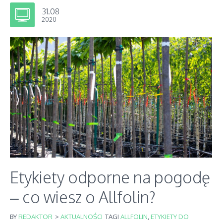
31.08
2020
Etykiety odporne na pogodę
– co wiesz o Allfolin?
BY
REDAKTOR
>
AKTUALNOŚCI
TAGI
ALLFOLIN
,
ETYKIETY DO