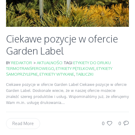
Ciekawe pozycje w ofercie
Garden Label
BY
REDAKTOR
>
AKTUALNOŚCI
TAGI
ETYKIETY DO DRUKU
TERMOTRANSFEROWEGO
,
ETYKIETY PĘTELKOWE
,
ETYKIETY
SAMOPRZYLEPNE
,
ETYKIETY WTYKANE
,
TABLICZKI
Ciekawe pozycje w ofercie Garden Label Ciekawe pozycje w ofercie
Garden Label. Doskonale wiecie, że w naszej ofercie możecie
znaleźć szereg produktów i usług. Wspominaliśmy już, że oferujemy
Wam m.in. usługę drukowania...
0
0
Read More