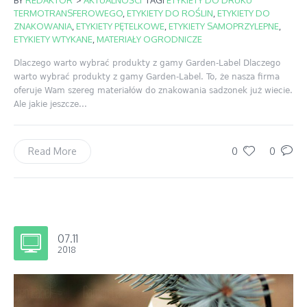
TERMOTRANSFEROWEGO
,
ETYKIETY DO ROŚLIN
,
ETYKIETY DO
ZNAKOWANIA
,
ETYKIETY PĘTELKOWE
,
ETYKIETY SAMOPRZYLEPNE
,
ETYKIETY WTYKANE
,
MATERIAŁY OGRODNICZE
Dlaczego warto wybrać produkty z gamy Garden-Label Dlaczego
warto wybrać produkty z gamy Garden-Label. To, że nasza firma
oferuje Wam szereg materiałów do znakowania sadzonek już wiecie.
Ale jakie jeszcze...
0
0
Read More
07.11
2018