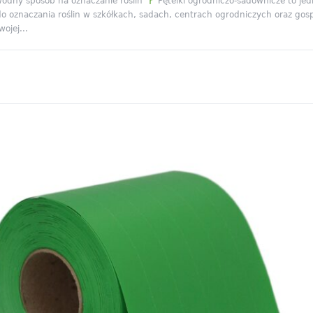
awodny sposób na oznaczanie roślin
Pętelki ogrodniczo-sadownicze to jed
o oznaczania roślin w szkółkach, sadach, centrach ogrodniczych oraz gos
wojej...