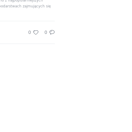
no z najpopularniejszych
podarstwach zajmujących się
0
0