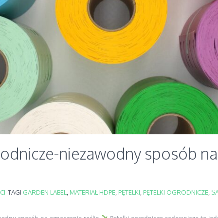
grodnicze-niezawodny sposób na
CI
TAGI
GARDEN LABEL
,
MATERIAŁ HDPE
,
PĘTELKI
,
PĘTELKI OGRODNICZE
,
S