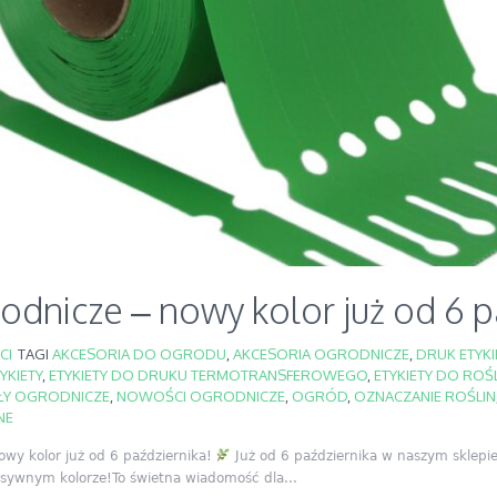
rodnicze – nowy kolor już od 6 p
CI
TAGI
AKCESORIA DO OGRODU
,
AKCESORIA OGRODNICZE
,
DRUK ETYK
YKIETY
,
ETYKIETY DO DRUKU TERMOTRANSFEROWEGO
,
ETYKIETY DO ROŚ
ŁY OGRODNICZE
,
NOWOŚCI OGRODNICZE
,
OGRÓD
,
OZNACZANIE ROŚLIN
NE
owy kolor już od 6 października!
Już od 6 października w naszym sklepie 
sywnym kolorze!To świetna wiadomość dla...