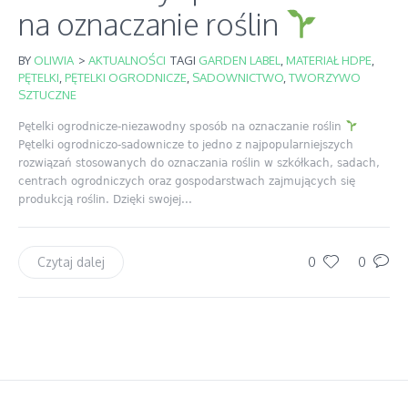
na oznaczanie roślin
BY
OLIWIA
>
AKTUALNOŚCI
TAGI
GARDEN LABEL
,
MATERIAŁ HDPE
,
PĘTELKI
,
PĘTELKI OGRODNICZE
,
SADOWNICTWO
,
TWORZYWO
SZTUCZNE
Pętelki ogrodnicze-niezawodny sposób na oznaczanie roślin
Pętelki ogrodniczo-sadownicze to jedno z najpopularniejszych
rozwiązań stosowanych do oznaczania roślin w szkółkach, sadach,
centrach ogrodniczych oraz gospodarstwach zajmujących się
produkcją roślin. Dzięki swojej...
0
0
Czytaj dalej