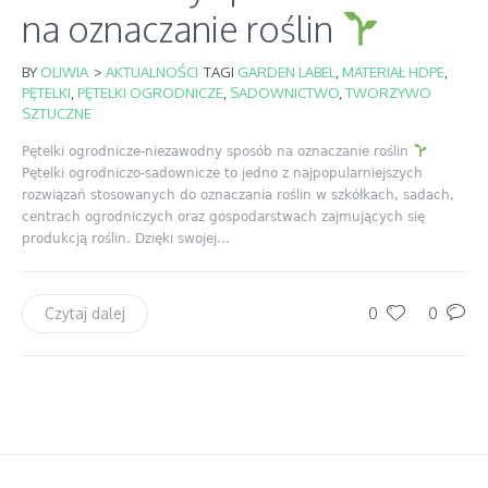
na oznaczanie roślin
BY
OLIWIA
>
AKTUALNOŚCI
TAGI
GARDEN LABEL
,
MATERIAŁ HDPE
,
PĘTELKI
,
PĘTELKI OGRODNICZE
,
SADOWNICTWO
,
TWORZYWO
SZTUCZNE
Pętelki ogrodnicze-niezawodny sposób na oznaczanie roślin
Pętelki ogrodniczo-sadownicze to jedno z najpopularniejszych
rozwiązań stosowanych do oznaczania roślin w szkółkach, sadach,
centrach ogrodniczych oraz gospodarstwach zajmujących się
produkcją roślin. Dzięki swojej...
0
0
Czytaj dalej