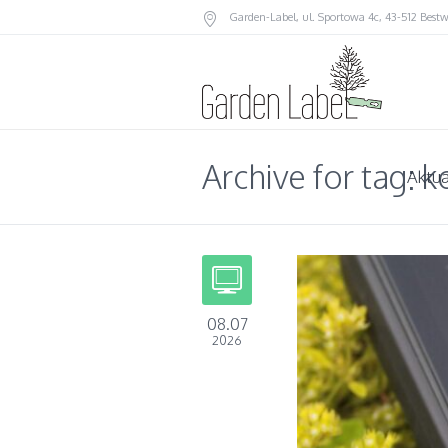
Garden-Label
, ul. Sportowa 4c, 43-512 Best
Archive for tag: 
Aktua
08.07
2026