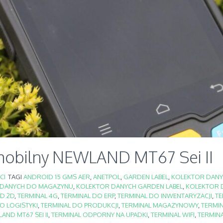
mobilny NEWLAND MT67 Sei II
CI
TAGI
ANDROID 15 GMS AER
,
ANETPOL
,
GARDEN LABEL
,
KOLEKTOR DAN
 DANYCH DO MAGAZYNU
,
KOLEKTOR DANYCH GARDEN LABEL
,
KOLEKTOR 
D 2D
,
TERMINAL 4G
,
TERMINAL DO ERP
,
TERMINAL DO INWENTARYZACJI
,
TE
O LOGISTYKI
,
TERMINAL DO PRODUKCJI
,
TERMINAL MAGAZYNOWY
,
TERMI
AND MT67 SEI II
,
TERMINAL ODPORNY NA UPADKI
,
TERMINAL WIFI
,
TERMINA