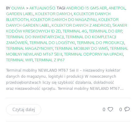
BY
OLIWIA
>
AKTUALNOŚCI
TAGI
ANDROID 15 GMS AER
,
ANETPOL
,
GARDEN LABEL
,
KOLEKTOR DANYCH
,
KOLEKTOR DANYCH
BLUETOOTH
,
KOLEKTOR DANYCH DO MAGAZYNU
,
KOLEKTOR
DANYCH GARDEN LABEL
,
KOLEKTOR DANYCH Z ANDROID
,
SKANER
KODÓW KRESKOWYCH 1D 2D
,
TERMINAL 4G
,
TERMINAL DO ERP
,
TERMINAL DO INWENTARYZACJI
,
TERMINAL DO KOMPLETACJI
ZAMÓWIEŃ
,
TERMINAL DO LOGISTYKI
,
TERMINAL DO PRODUKCJI
,
TERMINAL MAGAZYNOWY
,
TERMINAL MOBILNY DO WMS
,
TERMINAL
MOBILNY NEWLAND MT67 SEI II
,
TERMINAL ODPORNY NA UPADKI
,
TERMINAL WIFI
,
TERMINAL Z IP67
Terminal mobilny NEWLAND MT67 Sei II – niezawodny kolektor
danych do magazynu, logistyki i produkcji W nowoczesnych
przedsiębiorstwach liczy się szybkość działania, dokładność
oraz niezawodność sprzętu. Terminal mobilny NEWLAND MT67...
0
0
Czytaj dalej