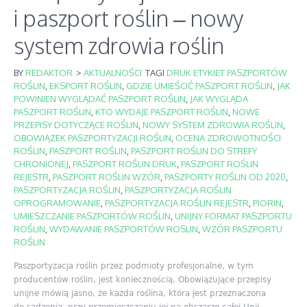
i paszport roślin – nowy
system zdrowia roślin
BY
REDAKTOR
>
AKTUALNOŚCI
TAGI
DRUK ETYKIET PASZPORTÓW
ROŚLIN
,
EKSPORT ROŚLIN
,
GDZIE UMIEŚCIĆ PASZPORT ROŚLIN
,
JAK
POWINIEN WYGLĄDAĆ PASZPORT ROŚLIN
,
JAK WYGLĄDA
PASZPORT ROŚLIN
,
KTO WYDAJE PASZPORT ROŚLIN
,
NOWE
PRZEPISY DOTYCZĄCE ROŚLIN
,
NOWY SYSTEM ZDROWIA ROŚLIN
,
OBOWIĄZEK PASZPORTYZACJI ROŚLIN
,
OCENA ZDROWOTNOŚCI
ROŚLIN
,
PASZPORT ROŚLIN
,
PASZPORT ROŚLIN DO STREFY
CHRONIONEJ
,
PASZPORT ROŚLIN DRUK
,
PASZPORT ROŚLIN
REJESTR
,
PASZPORT ROŚLIN WZÓR
,
PASZPORTY ROŚLIN OD 2020
,
PASZPORTYZACJA ROŚLIN
,
PASZPORTYZACJA ROŚLIN
OPROGRAMOWANIE
,
PASZPORTYZACJA ROŚLIN REJESTR
,
PIORIN
,
UMIESZCZANIE PASZPORTÓW ROŚLIN
,
UNIJNY FORMAT PASZPORTU
ROŚLIN
,
WYDAWANIE PASZPORTÓW ROSLIN
,
WZÓR PASZPORTU
ROŚLIN
Paszportyzacja roślin przez podmioty profesjonalne, w tym
producentów roślin, jest koniecznością. Obowiązujące przepisy
unijne mówią jasno, że każda roślina, która jest przeznaczona
do sadzenia, przy przemieszczaniu jej na obszarze całej Unii...