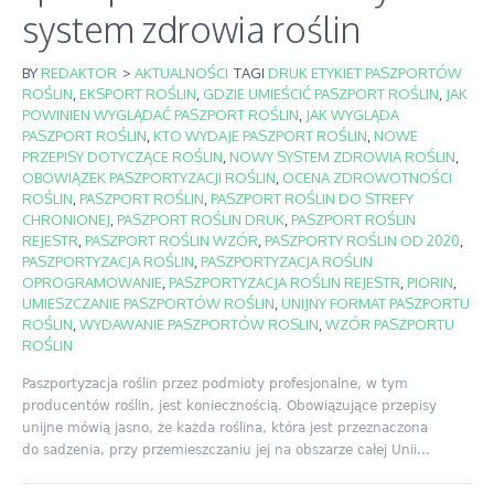
system zdrowia roślin
BY
REDAKTOR
>
AKTUALNOŚCI
TAGI
DRUK ETYKIET PASZPORTÓW
ROŚLIN
,
EKSPORT ROŚLIN
,
GDZIE UMIEŚCIĆ PASZPORT ROŚLIN
,
JAK
POWINIEN WYGLĄDAĆ PASZPORT ROŚLIN
,
JAK WYGLĄDA
PASZPORT ROŚLIN
,
KTO WYDAJE PASZPORT ROŚLIN
,
NOWE
PRZEPISY DOTYCZĄCE ROŚLIN
,
NOWY SYSTEM ZDROWIA ROŚLIN
,
OBOWIĄZEK PASZPORTYZACJI ROŚLIN
,
OCENA ZDROWOTNOŚCI
ROŚLIN
,
PASZPORT ROŚLIN
,
PASZPORT ROŚLIN DO STREFY
CHRONIONEJ
,
PASZPORT ROŚLIN DRUK
,
PASZPORT ROŚLIN
REJESTR
,
PASZPORT ROŚLIN WZÓR
,
PASZPORTY ROŚLIN OD 2020
,
PASZPORTYZACJA ROŚLIN
,
PASZPORTYZACJA ROŚLIN
OPROGRAMOWANIE
,
PASZPORTYZACJA ROŚLIN REJESTR
,
PIORIN
,
UMIESZCZANIE PASZPORTÓW ROŚLIN
,
UNIJNY FORMAT PASZPORTU
ROŚLIN
,
WYDAWANIE PASZPORTÓW ROSLIN
,
WZÓR PASZPORTU
ROŚLIN
Paszportyzacja roślin przez podmioty profesjonalne, w tym
producentów roślin, jest koniecznością. Obowiązujące przepisy
unijne mówią jasno, że każda roślina, która jest przeznaczona
do sadzenia, przy przemieszczaniu jej na obszarze całej Unii...