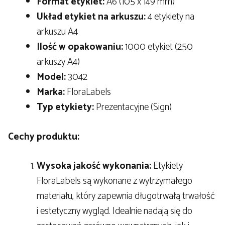
Format etykiet:
A6 (105 x 149 mm)
Układ etykiet na arkuszu:
4 etykiety na
arkuszu A4
Ilość w opakowaniu:
1000 etykiet (250
arkuszy A4)
Model:
3042
Marka:
FloraLabels
Typ etykiety:
Prezentacyjne (Sign)
Cechy produktu:
Wysoka jakość wykonania:
Etykiety
FloraLabels są wykonane z wytrzymałego
materiału, który zapewnia długotrwałą trwałość
i estetyczny wygląd. Idealnie nadają się do