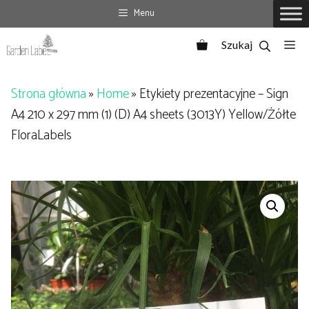
Przejdź
Menu
do
Me
treści
Strona główna
»
Home
»
Etykiety prezentacyjne – Sign
A4 210 x 297 mm (1) (D) A4 sheets (3013Y) Yellow/Żółte
FloraLabels