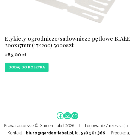
Etykiety ogrodnicze/sadownicze pętlowe BIAŁE
200x17mm(17×200) 5000szt
285,00
zł
DODAJ DO KOSZYKA
Facebook
Mail
Link
Prawa autorskie © Garden-Label 2026 |
Logowanie / rejestracja
| Kontakt -
biuro@garden-label.pl
, tel.
570 501 366
| Produkcja,