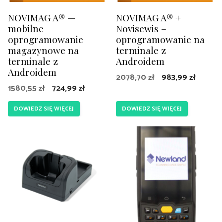
NOVIMAG A® —
NOVIMAG A® +
mobilne
Novisewis –
oprogramowanie
oprogramowanie na
magazynowe na
terminale z
terminale z
Androidem
Androidem
Pierwotna
Aktual
2078,70
zł
983,99
zł
Pierwotna
Aktualna
1580,55
zł
724,99
zł
cena
cena
cena
cena
wynosiła:
wynosi
DOWIEDZ SIĘ WIĘCEJ
DOWIEDZ SIĘ WIĘCEJ
wynosiła:
wynosi:
2078,70 zł.
983,99 
1580,55 zł.
724,99 zł.