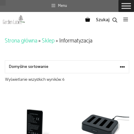
Przejdź
Menu
do
Me
treści
Strona główna
»
Sklep
»
Informatyzacja
Wyświetlanie wszystkich wyników: 6