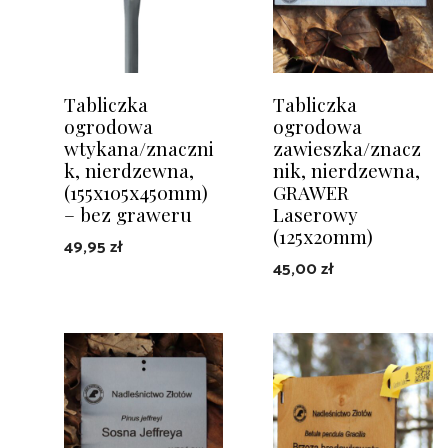
Tabliczka
Tabliczka
ogrodowa
ogrodowa
wtykana/znaczni
zawieszka/znacz
k, nierdzewna,
nik, nierdzewna,
(155x105x450mm)
GRAWER
– bez graweru
Laserowy
(125x20mm)
49,95
zł
45,00
zł
DODAJ DO KOSZYKA
DODAJ DO KOSZYKA