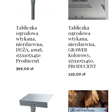
Tabliczka
Tabliczka
ogrodowa
ogrodowa
wtykana,
wtykana,
nierdzewna,
nierdzewna,
DUŻA, 10szt,
GRAWER
155x105x450
Kolorowy,
Producent
155x105x450,
PRODUCENT
359,00
zł
223,00
zł
DODAJ DO KOSZYKA
DODAJ DO KOSZYKA