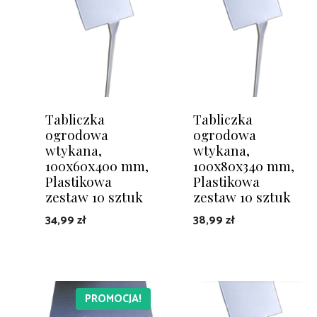
Tabliczka
Tabliczka
ogrodowa
ogrodowa
wtykana,
wtykana,
100x60x400 mm,
100x80x340 mm,
Plastikowa
Plastikowa
zestaw 10 sztuk
zestaw 10 sztuk
34,99
zł
38,99
zł
DODAJ DO KOSZYKA
DOWIEDZ SIĘ WIĘCEJ
PROMOCJA!