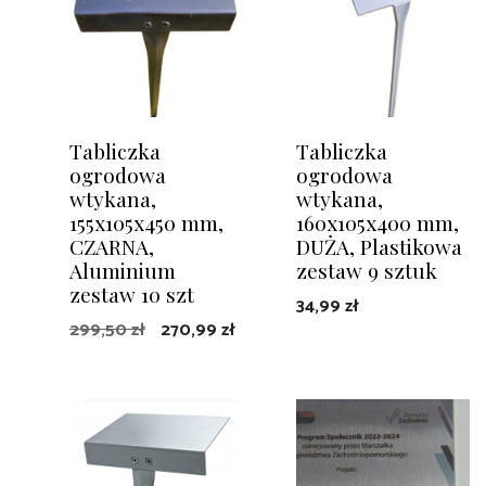
Tabliczka
Tabliczka
ogrodowa
ogrodowa
wtykana,
wtykana,
155x105x450 mm,
160x105x400 mm,
CZARNA,
DUŻA, Plastikowa
Aluminium
zestaw 9 sztuk
zestaw 10 szt
34,99
zł
Pierwotna
Aktualna
299,50
zł
270,99
zł
cena
cena
DODAJ DO KOSZYKA
DOWIEDZ SIĘ WIĘCEJ
wynosiła:
wynosi:
299,50 zł.
270,99 zł.