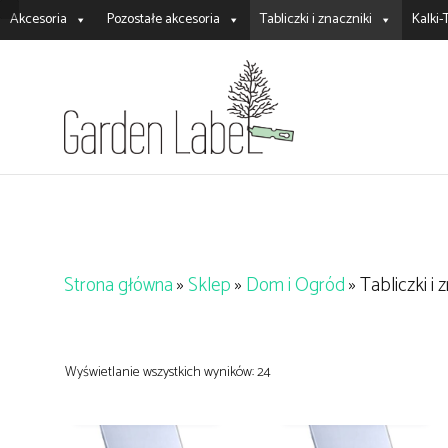
Przejdź
Akcesoria
Pozostałe akcesoria
Tabliczki i znaczniki
Kalki
do
treści
Strona główna
»
Sklep
»
Dom i Ogród
»
Tabliczki i 
Wyświetlanie wszystkich wyników: 24
DOWIEDZ SIĘ WIĘCEJ
DOWIEDZ SIĘ WIĘCEJ