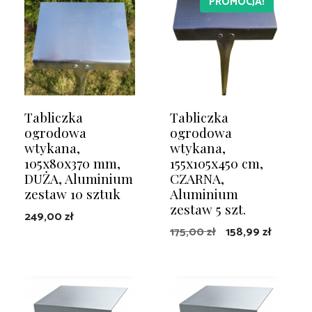
PROMOCJA!
Tabliczka
Tabliczka
ogrodowa
ogrodowa
wtykana,
wtykana,
105x80x370 mm,
155x105x450 cm,
DUŻA, Aluminium
CZARNA,
zestaw 10 sztuk
Aluminium
zestaw 5 szt.
249,00
zł
Pierwotna
Aktualn
175,00
zł
158,99
zł
cena
cena
DODAJ DO KOSZYKA
DODAJ DO KOSZYKA
wynosiła:
wynosi:
175,00 zł.
158,99 z