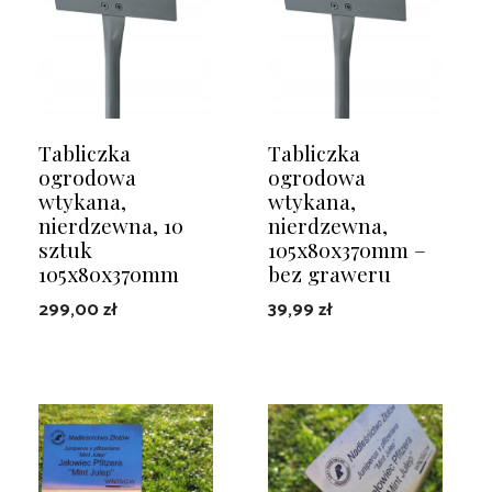
Tabliczka
Tabliczka
ogrodowa
ogrodowa
wtykana,
wtykana,
nierdzewna, 10
nierdzewna,
sztuk
105x80x370mm –
105x80x370mm
bez graweru
299,00
zł
39,99
zł
DODAJ DO KOSZYKA
DOWIEDZ SIĘ WIĘCEJ