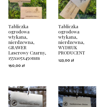
Tabliczka
Tabliczka
ogrodowa
ogrodowa
wtykana,
wtykana,
nierdzewna,
nierdzewna,
GRAWER
WYDRUK
Laserowy Czarny,
PRODUCENT
155x105x450mm
123,00
zł
150,00
zł
DODAJ DO KOSZYKA
DODAJ DO KOSZYKA