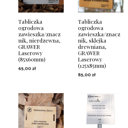
Tabliczka
Tabliczka
ogrodowa
ogrodowa
zawieszka/znacz
zawieszka/znacz
nik, nierdzewna,
nik, sklejka
GRAWER
drewniana,
Laserowy
GRAWER
(85x60mm)
Laserowy
(125x85mm)
65,00
zł
85,00
zł
DODAJ DO KOSZYKA
DODAJ DO KOSZYKA