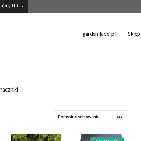
-Taśmy TTR
garden-label.pl
Sklep
znaczniki
DOWIEDZ SIĘ WIĘCEJ
DODAJ DO KOSZYKA