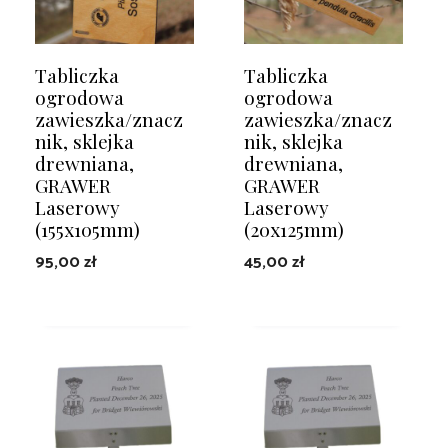
Tabliczka
Tabliczka
ogrodowa
ogrodowa
zawieszka/znacz
zawieszka/znacz
nik, sklejka
nik, sklejka
drewniana,
drewniana,
GRAWER
GRAWER
Laserowy
Laserowy
(155x105mm)
(20x125mm)
95,00
zł
45,00
zł
DODAJ DO KOSZYKA
DODAJ DO KOSZYKA