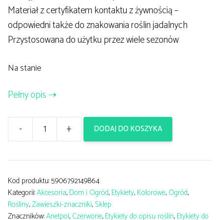
Materiał z certyfikatem kontaktu z żywnością –
odpowiedni także do znakowania roślin jadalnych
Przystosowana do użytku przez wiele sezonów
Na stanie
Pełny opis
-
+
DODAJ DO KOSZYKA
ilość
Etykieta
ogrodowa
zawieszka/znacznik
Kod produktu:
5906792149864
Kategorii:
Akcesoria
,
Dom i Ogród
,
Etykiety
,
Kolorowe
,
Ogród
,
CZERWONE
Rośliny
,
Zawieszki-znaczniki
,
Sklep
(50x100mm)
Znaczników:
Anetpol
,
Czerwone
,
Etykiety do opisu roślin
,
Etykiety do