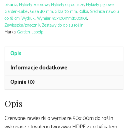
2000szt
pisania
,
Etykiety kolorowe
,
Etykiety ogrodnicze
,
Etykiety pętlowe
,
Garden-Label
,
Gilza 40 mm
,
Gilza 76 mm
,
Rolka
,
Średnica nawoju
do 18 cm
,
Wydruki
,
Wymiar 50x100mm(100x50)
,
Zawieszka/znacznik
,
Zestawy do opisu roślin
Marka:
Garden-Label.pl
Opis
Informacje dodatkowe
Opinie (0)
Opis
Czerwone zawieszki o wymiarze 50x100m do roślin
wykonane z trwałego tworzywa HDPE z certyfikatem