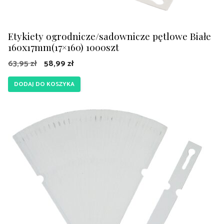
Etykiety ogrodnicze/sadownicze pętlowe Białe
160x17mm(17×160) 1000szt
Pierwotna
Aktualna
63,95
zł
58,99
zł
cena
cena
DODAJ DO KOSZYKA
wynosiła:
wynosi:
63,95 zł.
58,99 zł.