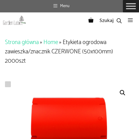
Przejdź
Menu
do
Me
treści
Strona główna
»
Home
»
Etykieta ogrodowa
zawieszka/znacznik CZERWONE (50x100mm)
2000szt