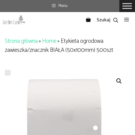
Przejdź
Menu
do
Me
treści
Strona główna
»
Home
»
Etykieta ogrodowa
zawieszka/znacznik BIAŁA (50x100mm) 500szt