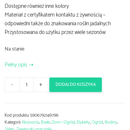
Dostępne również inne kolory
Materiał z certyfikatem kontaktu z żywnością –
odpowiedni także do znakowania roślin jadalnych
Przystosowana do użytku przez wiele sezonów
Na stanie
Pełny opis
-
+
DODAJ DO KOSZYKA
ilość
Etykieta
ogrodowa
zawieszka/znacznik
Kod produktu:
5906792149796
Kategorii:
Akcesoria
,
Białe
,
Dom i Ogród
,
Etykiety
,
Ogród
,
Rośliny
,
BIAŁA
Sklep
,
Zawieszki-znaczniki