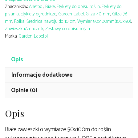
(50x100mm)
Znaczników:
Anetpol
,
Białe
,
Etykiety do opisu roślin
,
Etykiety do
500szt
pisania
,
Etykiety ogrodnicze
,
Garden-Label
,
Gilza 40 mm
,
Gilza 76
mm
,
Rolka
,
Średnica nawoju do 10 cm
,
Wymiar 50x100mm(100x50)
,
Zawieszka/znacznik
,
Zestawy do opisu roślin
Marka:
Garden-Label.pl
Opis
Informacje dodatkowe
Opinie (0)
Opis
Białe zawieszki o wymiarze 50x100m do roślin