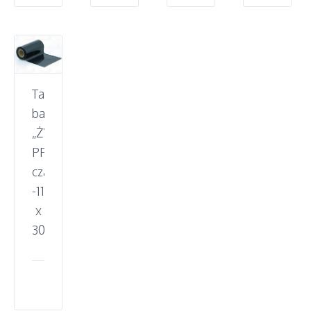
Taśma
barwiąca
„ŻYWICA”
PREMIUM,
czarna
-110mm
x
300m