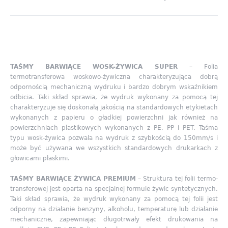
TAŚMY BARWIĄCE WOSK-ŻYWICA SUPER
– Folia
termotransferowa woskowo-żywiczna charakteryzująca dobrą
odpornością mechaniczną wydruku i bardzo dobrym wskaźnikiem
odbicia. Taki skład sprawia, że wydruk wykonany za pomocą tej
charakteryzuje się doskonałą jakością na standardowych etykietach
wykonanych z papieru o gładkiej powierzchni jak również na
powierzchniach plastikowych wykonanych z PE, PP i PET. Taśma
typu wosk-żywica pozwala na wydruk z szybkością do 150mm/s i
może być używana we wszystkich standardowych drukarkach z
głowicami płaskimi.
TAŚMY BARWIĄCE ŻYWICA PREMIUM
– Struktura tej folii termo-
transferowej jest oparta na specjalnej formule żywic syntetycznych.
Taki skład sprawia, że wydruk wykonany za pomocą tej folii jest
odporny na działanie benzyny, alkoholu, temperaturę lub działanie
mechaniczne, zapewniając długotrwały efekt drukowania na