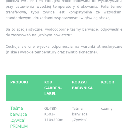
podłożu PVC, PE i PP. Folia jest rekomendowana do wykorzystania
przy ustawieniu wysokiej temperatury drukowania. Folia termo-
transferowa, typu żywica jest kompatybilna ze wszystkimi
standardowymi drukarkami wyposażonymi w głowicę płaską.
Są to specjalistyczne, wodoodporne taśmy barwiące, odpowiednie
do zastosowań na „wolnym powietrzu”
Cechują się one wysoką odpornością na warunki atmosferyczne
(niskie i wysokie temperatury oraz światło słoneczne).
PRODUKT
KOD
RODZAJ
KOLOR
GARDEN-
BARWNIKA
LABEL
Taśma
GL-TBK-
Taśma
czarny
barwiąca
K501-
barwiąca
„żywica”
110x300m
„Żywica”
PREMIUM,