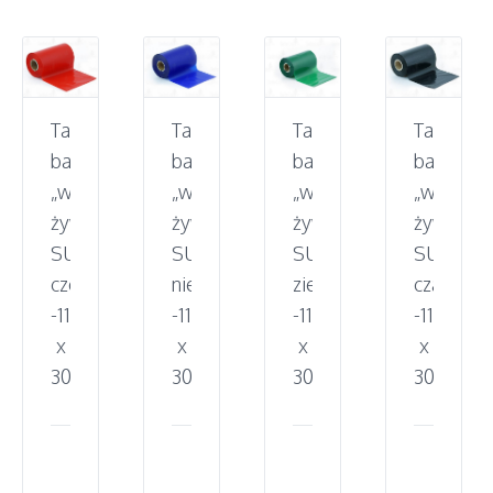
Taśma
Taśma
Taśma
Taśma
barwiąca
barwiąca
barwiąca
barwiąca
„wosk-
„wosk-
„wosk-
„wosk-
żywica”
żywica”
żywica”
żywica”
SUPER,
SUPER,
SUPER,
SUPER,
czerwona
niebieska
zielona
czarna
-110mm
-110mm
-110mm
-110mm
x
x
x
x
300m
300m
300m
300m