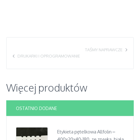
TAŚMY NAPRAWCZE
DRUKARKI I OPROGRAMOWANIE
Więcej produktów
OSTATNIO DODANE
Etykieta pętelkowa Allfolin –
400x20x40-180, ze zrywką, biała