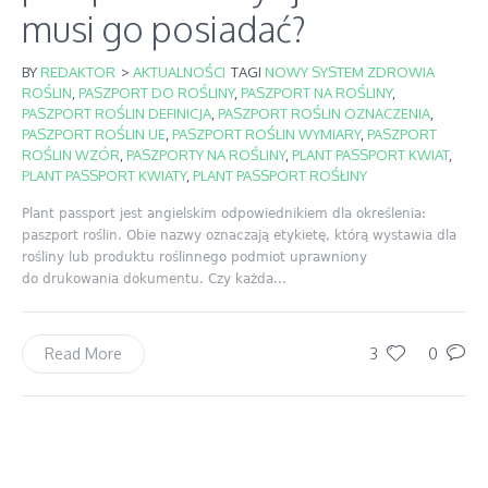
musi go posiadać?
BY
REDAKTOR
>
AKTUALNOŚCI
TAGI
NOWY SYSTEM ZDROWIA
ROŚLIN
,
PASZPORT DO ROŚLINY
,
PASZPORT NA ROŚLINY
,
PASZPORT ROŚLIN DEFINICJA
,
PASZPORT ROŚLIN OZNACZENIA
,
PASZPORT ROŚLIN UE
,
PASZPORT ROŚLIN WYMIARY
,
PASZPORT
ROŚLIN WZÓR
,
PASZPORTY NA ROŚLINY
,
PLANT PASSPORT KWIAT
,
PLANT PASSPORT KWIATY
,
PLANT PASSPORT ROŚŁINY
Plant passport jest angielskim odpowiednikiem dla określenia:
paszport roślin. Obie nazwy oznaczają etykietę, którą wystawia dla
rośliny lub produktu roślinnego podmiot uprawniony
do drukowania dokumentu. Czy każda...
3
0
Read More