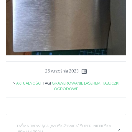
25 września 2023
>
AKTUALNOŚCI
TAGI
GRAWEROWANIE LASEREM
,
TABLICZKI
OGRODOWE
TAŚMA BARWIĄCA „WOSK-ŻYWICA” SUPER, NIEBIESKA
-110MM X 300M