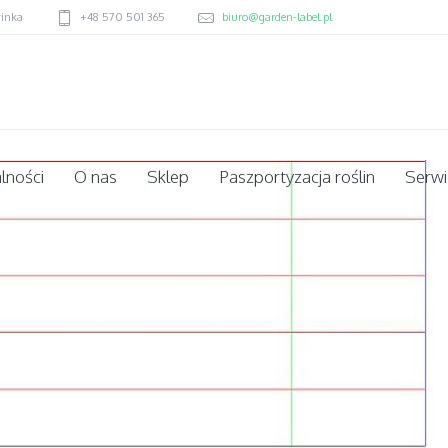
winka
+48 570 501 365
biuro@garden-label.pl
lności
O nas
Sklep
Paszportyzacja roślin
Serwi