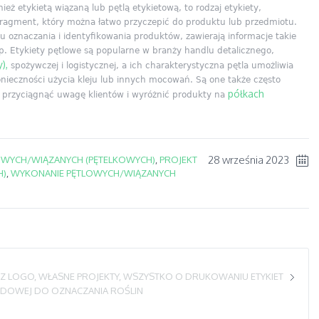
eż etykietą wiązaną lub pętlą etykietową, to rodzaj etykiety,
 fragment, który można łatwo przyczepić do produktu lub przedmiotu.
u oznaczania i identyfikowania produktów, zawierają informacje takie
tp. Etykiety pętlowe są popularne w branży handlu detalicznego,
y),
spożywczej i logistycznej, a ich charakterystyczna pętla umożliwia
ieczności użycia kleju lub innych mocowań. Są one także często
półkach
przyciągnąć uwagę klientów i wyróżnić produkty na
28 września 2023
OWYCH/WIĄZANYCH (PĘTELKOWYCH)
,
PROJEKT
H)
,
WYKONANIE PĘTLOWYCH/WIĄZANYCH
Z LOGO, WŁASNE PROJEKTY, WSZYSTKO O DRUKOWANIU ETYKIET
ODOWEJ DO OZNACZANIA ROŚLIN