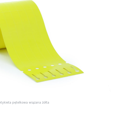
etykieta pętelkowa wiązana żółta