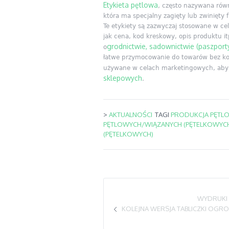
Etykieta pętlowa
, często nazywana równi
która ma specjalny zagięty lub zwinięty
Te etykiety są zazwyczaj stosowane w cel
jak cena, kod kreskowy, opis produktu i
grodnictwie, sadownictwie (paszport
o
łatwe przymocowanie do towarów bez kon
używane w celach marketingowych, aby 
sklepowych
.
>
AKTUALNOŚCI
TAGI
PRODUKCJA PĘTL
PĘTLOWYCH/WIĄZANYCH (PĘTELKOWYC
(PĘTELKOWYCH)
WYDRUKI 
KOLEJNA WERSJA TABLICZKI OGR