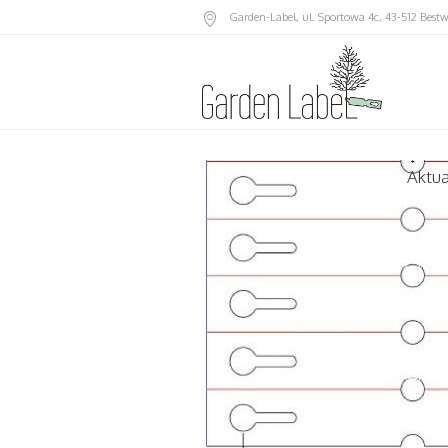
Garden-Label
, ul. Sportowa 4c, 43-512 Best
Aktua