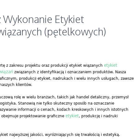
z Wykonanie Etykiet
iązanych (pętelkowych)
etykiet
tę z zakresu projektu oraz produkcji etykiet wiązanych
związań
związanych z identyfikacją i oznaczaniem produktów. Nasza
raficznym, produkcji etykiet, nadrukach i wielu innych usługach, zawsze
naszych klientów.
uczową rolę w wielu branżach, takich jak handel detaliczny, przemysł
logistyka. Stanowią nie tylko skuteczny sposób na oznaczanie
azywanie informacji o cenach, kodach kreskowych i innych istotnych
etykiet
 obejmuje projektowanie graficzne
, produkcję i nadruki
iet najwyższej jakości, wyróżniających się trwałością i estetyką.