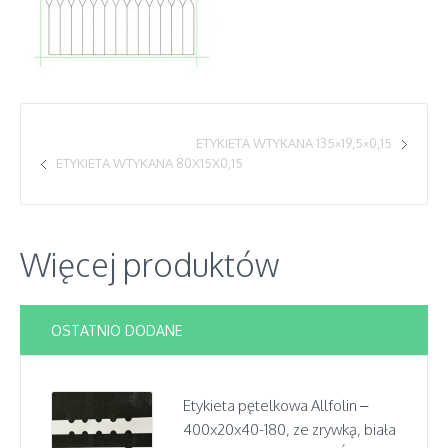
ETYKIETA WTYKANA 135×19,5×0,15
ETYKIETA WTYKANA 80X15X0,15
Więcej produktów
OSTATNIO DODANE
Etykieta pętelkowa Allfolin –
400x20x40-180, ze zrywką, biała