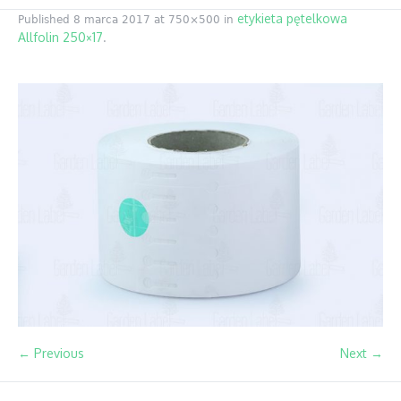
etykieta pętelkowa
Published
8 marca 2017
at 750×500 in
Allfolin 250×17
.
← Previous
Next →