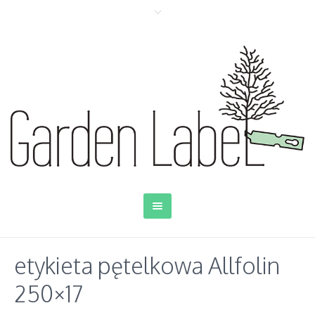
etykieta pętelkowa Allfolin
250×17