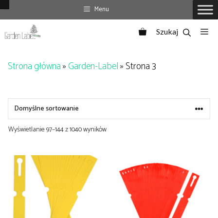
Przejdź
Menu
do
Me
treści
Strona główna
»
Garden-Label
»
Strona 3
Wyświetlanie 97–144 z 1040 wyników