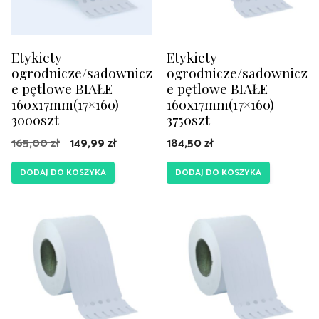
Etykiety
Etykiety
ogrodnicze/sadownicz
ogrodnicze/sadownicz
e pętlowe BIAŁE
e pętlowe BIAŁE
160x17mm(17×160)
160x17mm(17×160)
3000szt
3750szt
Pierwotna
Aktualna
165,00
zł
149,99
zł
184,50
zł
cena
cena
DODAJ DO KOSZYKA
DODAJ DO KOSZYKA
wynosiła:
wynosi:
165,00 zł.
149,99 zł.