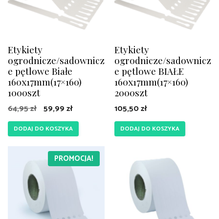
Etykiety
Etykiety
ogrodnicze/sadownicz
ogrodnicze/sadownicz
e pętlowe Białe
e pętlowe BIAŁE
160x17mm(17×160)
160x17mm(17×160)
1000szt
2000szt
Pierwotna
Aktualna
64,95
zł
59,99
zł
105,50
zł
cena
cena
DODAJ DO KOSZYKA
DODAJ DO KOSZYKA
wynosiła:
wynosi:
64,95 zł.
59,99 zł.
PROMOCJA!