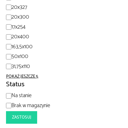
20x327
20x300
17x254
20x400
163,5x100
50x100
31,75x110
POKAŻ JESZCZE 5
Status
Dostępność
Na stanie
Brak w magazynie
Dodano do koszyka.
KASA
ZASTOSUJ
0 produktów -
0,00
zł