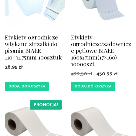
Etykiety ogrodnicze
Etykiety
wtykane strzałki do
ogrodnicze/sadownicz
pisania BIAŁE
e pętlowe BIAŁE
110×31,75mm 100sztuk
160x17mm(17×160)
10000szt
28,95
zł
Pierwotna
Aktualn
499,50
zł
450,99
zł
cena
cena
DODAJ DO KOSZYKA
DODAJ DO KOSZYKA
wynosiła:
wynosi:
499,50 zł.
450,99 z
PROMOCJA!