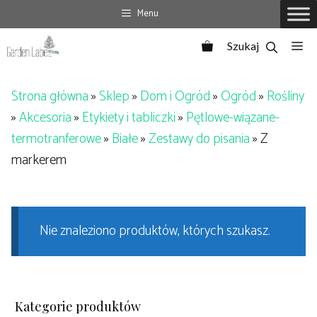
Przejdź
Menu
do
Me
treści
Strona główna
»
Sklep
»
Dom i Ogród
»
Ogród
»
Rośliny
»
Akcesoria
»
Etykiety i tabliczki
»
Pętlowe-wiązane-
termotranferowe
»
Białe
»
Zestawy do pisania
»
Z
markerem
Nie znaleziono produktów, których szukasz.
Kategorie produktów